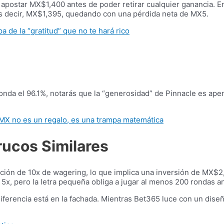
 a apostar MX$1,400 antes de poder retirar cualquier ganancia.
s decir, MX$1,395, quedando con una pérdida neta de MX5.
a de la “gratitud” que no te hará rico
ronda el 96.1%, notarás que la “generosidad” de Pinnacle es a
MX no es un regalo, es una trampa matemática
ucos Similares
ión de 10x de wagering, lo que implica una inversión de MX$2,5
 5x, pero la letra pequeña obliga a jugar al menos 200 rondas a
ferencia está en la fachada. Mientras Bet365 luce con un diseñ