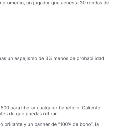
 En promedio, un jugador que apuesta 30 rondas de
penas un espejismo de 3% menos de probabilidad
00 para liberar cualquier beneficio. Caliente,
ntes de que puedas retirar.
o brillante y un banner de “100% de bono”, la