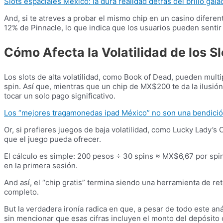
Slots espaciales México: la dura realidad detrás del brillo galá
And, si te atreves a probar el mismo chip en un casino difere
12% de Pinnacle, lo que indica que los usuarios pueden sentir
Cómo Afecta la Volatilidad de los Sl
Los slots de alta volatilidad, como Book of Dead, pueden multi
spin. Así que, mientras que un chip de MX$200 te da la ilusió
tocar un solo pago significativo.
Los “mejores tragamonedas ipad México” no son una bendición
Or, si prefieres juegos de baja volatilidad, como Lucky Lady’s
que el juego pueda ofrecer.
El cálculo es simple: 200 pesos ÷ 30 spins ≈ MX$6,67 por sp
en la primera sesión.
And así, el “chip gratis” termina siendo una herramienta de r
completo.
But la verdadera ironía radica en que, a pesar de todo este a
sin mencionar que esas cifras incluyen el monto del depósito o