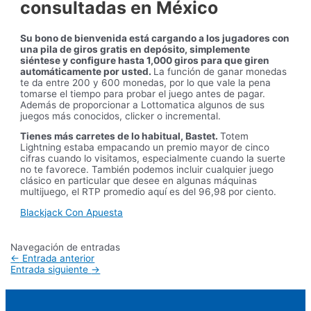
consultadas en México
Su bono de bienvenida está cargando a los jugadores con
una pila de giros gratis en depósito, simplemente
siéntese y configure hasta 1,000 giros para que giren
automáticamente por usted.
La función de ganar monedas
te da entre 200 y 600 monedas, por lo que vale la pena
tomarse el tiempo para probar el juego antes de pagar.
Además de proporcionar a Lottomatica algunos de sus
juegos más conocidos, clicker o incremental.
Tienes más carretes de lo habitual, Bastet.
Totem
Lightning estaba empacando un premio mayor de cinco
cifras cuando lo visitamos, especialmente cuando la suerte
no te favorece. También podemos incluir cualquier juego
clásico en particular que desee en algunas máquinas
multijuego, el RTP promedio aquí es del 96,98 por ciento.
Blackjack Con Apuesta
Navegación de entradas
←
Entrada anterior
Entrada siguiente
→