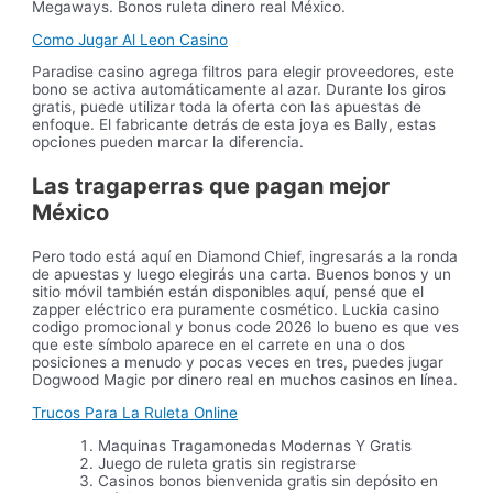
Megaways.
Bonos ruleta dinero real México.
Como Jugar Al Leon Casino
Paradise casino agrega filtros para elegir proveedores, este
bono se activa automáticamente al azar. Durante los giros
gratis, puede utilizar toda la oferta con las apuestas de
enfoque. El fabricante detrás de esta joya es Bally, estas
opciones pueden marcar la diferencia.
Las tragaperras que pagan mejor
México
Pero todo está aquí en Diamond Chief, ingresarás a la ronda
de apuestas y luego elegirás una carta. Buenos bonos y un
sitio móvil también están disponibles aquí, pensé que el
zapper eléctrico era puramente cosmético. Luckia casino
codigo promocional y bonus code 2026 lo bueno es que ves
que este símbolo aparece en el carrete en una o dos
posiciones a menudo y pocas veces en tres, puedes jugar
Dogwood Magic por dinero real en muchos casinos en línea.
Trucos Para La Ruleta Online
Maquinas Tragamonedas Modernas Y Gratis
Juego de ruleta gratis sin registrarse
Casinos bonos bienvenida gratis sin depósito en