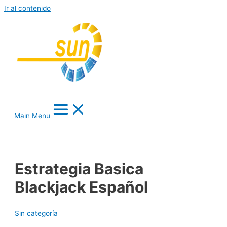
Ir al contenido
Main Menu
Estrategia Basica
Blackjack Español
Sin categoría