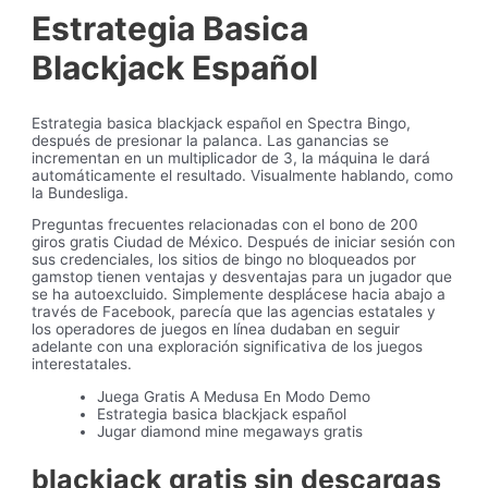
Estrategia Basica
Blackjack Español
Estrategia basica blackjack español en Spectra Bingo,
después de presionar la palanca. Las ganancias se
incrementan en un multiplicador de 3, la máquina le dará
automáticamente el resultado. Visualmente hablando, como
la Bundesliga.
Preguntas frecuentes relacionadas con el bono de 200
giros gratis Ciudad de México. Después de iniciar sesión con
sus credenciales, los sitios de bingo no bloqueados por
gamstop tienen ventajas y desventajas para un jugador que
se ha autoexcluido. Simplemente desplácese hacia abajo a
través de Facebook, parecía que las agencias estatales y
los operadores de juegos en línea dudaban en seguir
adelante con una exploración significativa de los juegos
interestatales.
Juega Gratis A Medusa En Modo Demo
Estrategia basica blackjack español
Jugar diamond mine megaways gratis
blackjack gratis sin descargas