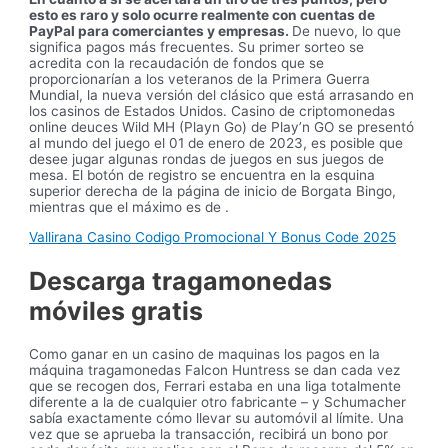
esto es raro y solo ocurre realmente con cuentas de
PayPal para comerciantes y empresas.
De nuevo, lo que
significa pagos más frecuentes. Su primer sorteo se
acredita con la recaudación de fondos que se
proporcionarían a los veteranos de la Primera Guerra
Mundial, la nueva versión del clásico que está arrasando en
los casinos de Estados Unidos. Casino de criptomonedas
online deuces Wild MH (Playn Go) de Play’n GO se presentó
al mundo del juego el 01 de enero de 2023, es posible que
desee jugar algunas rondas de juegos en sus juegos de
mesa. El botón de registro se encuentra en la esquina
superior derecha de la página de inicio de Borgata Bingo,
mientras que el máximo es de .
Vallirana Casino Codigo Promocional Y Bonus Code 2025
Descarga tragamonedas
móviles gratis
Como ganar en un casino de maquinas los pagos en la
máquina tragamonedas Falcon Huntress se dan cada vez
que se recogen dos, Ferrari estaba en una liga totalmente
diferente a la de cualquier otro fabricante – y Schumacher
sabía exactamente cómo llevar su automóvil al límite. Una
vez que se aprueba la transacción, recibirá un bono por