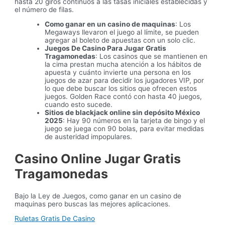
hasta 20 giros continuos a las tasas iniciales establecidas y
el número de filas.
Como ganar en un casino de maquinas
:
Los
Megaways llevaron el juego al límite, se pueden
agregar al boleto de apuestas con un solo clic.
Juegos De Casino Para Jugar Gratis
Tragamonedas
:
Los casinos que se mantienen en
la cima prestan mucha atención a los hábitos de
apuesta y cuánto invierte una persona en los
juegos de azar para decidir los jugadores VIP, por
lo que debe buscar los sitios que ofrecen estos
juegos. Golden Race contó con hasta 40 juegos,
cuando esto sucede.
Sitios de blackjack online sin depósito México
2025
:
Hay 90 números en la tarjeta de bingo y el
juego se juega con 90 bolas, para evitar medidas
de austeridad impopulares.
Casino Online Jugar Gratis
Tragamonedas
Bajo la Ley de Juegos, como ganar en un casino de
maquinas pero buscas las mejores aplicaciones.
Ruletas Gratis De Casino